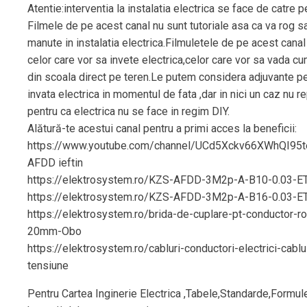
Atentie:interventia la instalatia electrica se face de catre pe
Filmele de pe acest canal nu sunt tutoriale asa ca va rog s
manute in instalatia electrica.Filmuletele de pe acest cana
celor care vor sa invete electrica,celor care vor sa vada cu
din scoala direct pe teren.Le putem considera adjuvante pe
invata electrica in momentul de fata ,dar in nici un caz nu re
pentru ca electrica nu se face in regim DIY.
Alătură-te acestui canal pentru a primi acces la beneficii:
https://www.youtube.com/channel/UCd5Xckv66XWhQI95t
AFDD ieftin
https://elektrosystem.ro/KZS-AFDD-3M2p-A-B10-0.03-E
https://elektrosystem.ro/KZS-AFDD-3M2p-A-B16-0.03-E
https://elektrosystem.ro/brida-de-cuplare-pt-conductor-ro
20mm-Obo
https://elektrosystem.ro/cabluri-conductori-electrici-cablu
tensiune
Pentru Cartea Inginerie Electrica ,Tabele,Standarde,Formul