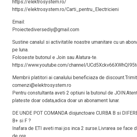
https://elektrosystem.ro/
https://elektrosystem.ro/Carti_pentru_Electricieni
Email:
Proiectediversediy@gmail.com
Sustine canalul si activitatile noastre umanitare cu un abo
pe luna.
Foloseste butonul e Join sau Alatura-te.
https://www.youtube.com/channel/UCd5Xckv66XWhQI95t
Membrii platitori ai canalului beneficiaza de discount.Trimit
comenzi@elektrosystem.ro
Pentru constultanta aveti 2 optiuni la butonul de JOIN.Aten
plateste doar odata,adica doar un abonament lunar.
DE UNDE POT COMANDA disjunctoare CURBA B si DIFERE
B+ si F ?
Inafara de ETI aveti mai jos inca 2 surse.Livrarea se face 
de ore .