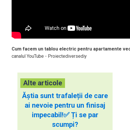
Cum facem un tablou electric pentru apartamente ve
canalul YouTube - Proiectediversediy
Alte articole
Ăștia sunt trafaleții de care
ai nevoie pentru un finisaj
impecabil!✅ Ți se par
scumpi?