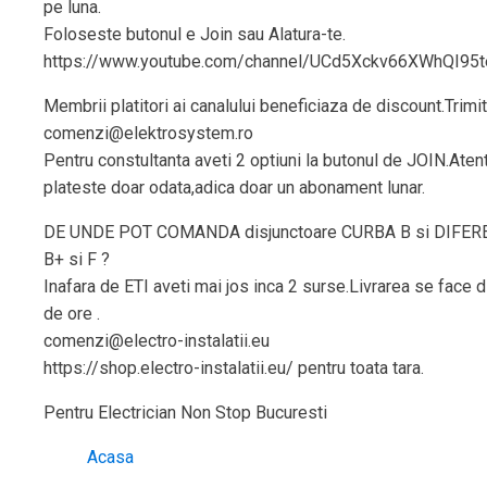
pe luna.
Foloseste butonul e Join sau Alatura-te.
https://www.youtube.com/channel/UCd5Xckv66XWhQI95t
Membrii platitori ai canalului beneficiaza de discount.Trimit
comenzi@elektrosystem.ro
Pentru constultanta aveti 2 optiuni la butonul de JOIN.Aten
plateste doar odata,adica doar un abonament lunar.
DE UNDE POT COMANDA disjunctoare CURBA B si DIFERE
B+ si F ?
Inafara de ETI aveti mai jos inca 2 surse.Livrarea se face 
de ore .
comenzi@electro-instalatii.eu
https://shop.electro-instalatii.eu/ pentru toata tara.
Pentru Electrician Non Stop Bucuresti
Acasa