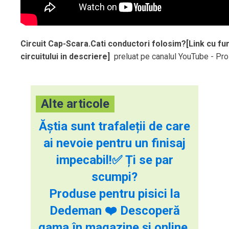
Circuit Cap-Scara.Cati conductori folosim?[Link cu fu
circuitului in descriere]
preluat pe canalul YouTube - Pr
Alte articole
Ăștia sunt trafaleții de care
ai nevoie pentru un finisaj
impecabil!✅ Ți se par
scumpi?
Produse pentru pisici la
Dedeman ❤️ Descoperă
gama în magazine și online.