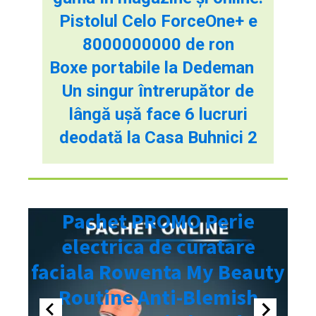
Pistolul Celo ForceOne+ e
8000000000 de ron
Boxe portabile la Dedeman
Un singur întrerupător de
lângă ușă face 6 lucruri
deodată la Casa Buhnici 2