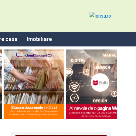
re casa
Imobiliare