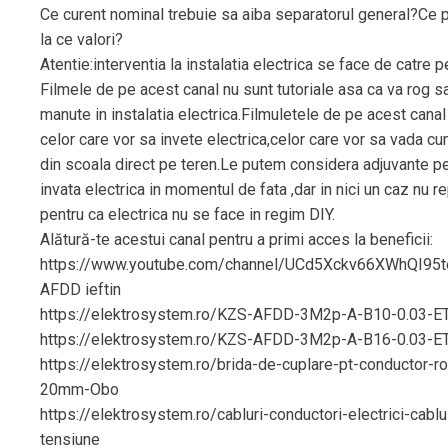
Ce curent nominal trebuie sa aiba separatorul general?Ce p
la ce valori?
Atentie:interventia la instalatia electrica se face de catre pe
Filmele de pe acest canal nu sunt tutoriale asa ca va rog s
manute in instalatia electrica.Filmuletele de pe acest cana
celor care vor sa invete electrica,celor care vor sa vada cu
din scoala direct pe teren.Le putem considera adjuvante pe
invata electrica in momentul de fata ,dar in nici un caz nu re
pentru ca electrica nu se face in regim DIY.
Alătură-te acestui canal pentru a primi acces la beneficii:
https://www.youtube.com/channel/UCd5Xckv66XWhQI95t
AFDD ieftin
https://elektrosystem.ro/KZS-AFDD-3M2p-A-B10-0.03-E
https://elektrosystem.ro/KZS-AFDD-3M2p-A-B16-0.03-E
https://elektrosystem.ro/brida-de-cuplare-pt-conductor-ro
20mm-Obo
https://elektrosystem.ro/cabluri-conductori-electrici-cablu
tensiune