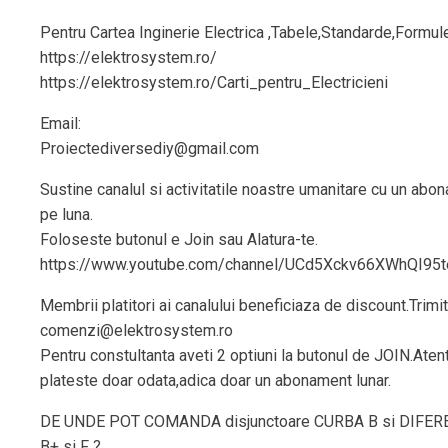
Pentru Cartea Inginerie Electrica ,Tabele,Standarde,Formul
https://elektrosystem.ro/
https://elektrosystem.ro/Carti_pentru_Electricieni
Email:
Proiectediversediy@gmail.com
Sustine canalul si activitatile noastre umanitare cu un abo
pe luna.
Foloseste butonul e Join sau Alatura-te.
https://www.youtube.com/channel/UCd5Xckv66XWhQI95t
Membrii platitori ai canalului beneficiaza de discount.Trimit
comenzi@elektrosystem.ro
Pentru constultanta aveti 2 optiuni la butonul de JOIN.Aten
plateste doar odata,adica doar un abonament lunar.
DE UNDE POT COMANDA disjunctoare CURBA B si DIFERE
B+ si F ?