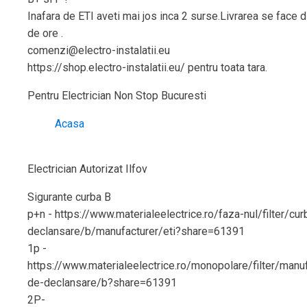
Inafara de ETI aveti mai jos inca 2 surse.Livrarea se face 
de ore .
comenzi@electro-instalatii.eu
https://shop.electro-instalatii.eu/ pentru toata tara.
Pentru Electrician Non Stop Bucuresti
Acasa
Electrician Autorizat Ilfov
Sigurante curba B
p+n - https://www.materialeelectrice.ro/faza-nul/filter/cu
declansare/b/manufacturer/eti?share=61391
1p -
https://www.materialeelectrice.ro/monopolare/filter/manuf
de-declansare/b?share=61391
2P-