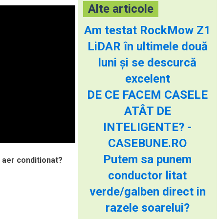
Alte articole
Am testat RockMow Z1
LiDAR în ultimele două
luni și se descurcă
excelent
DE CE FACEM CASELE
ATÂT DE
INTELIGENTE? -
CASEBUNE.RO
Putem sa punem
e aer conditionat?
conductor litat
verde/galben direct in
razele soarelui?