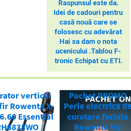
Raspunsul este da.
Idei de cadouri pentru
casă nouă care se
folosesc cu adevărat
Hai sa dam o nota
ucenicului .Tablou F-
tronic Echipat cu ETI.