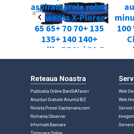
Reteaua Noastra
Serv
Publicatia Online BaniSiAfaceri
Web Des
Anunturi Gratuite Anuntul.BIZ
Web Hos
Revista Presei Saptamana.com
Servicii
Romania Observer
Inregist
Informatii Bancare
Servere
Timisoara Online