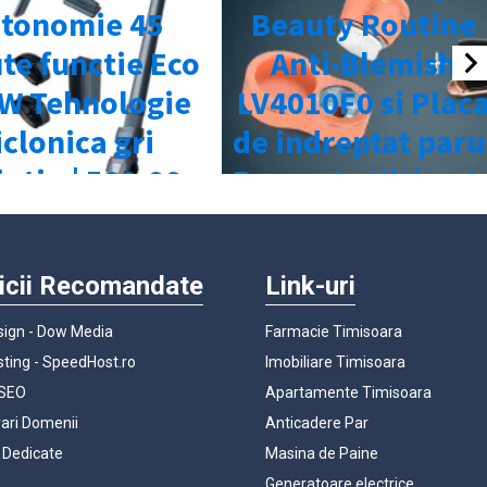
icii Recomandate
Link-uri
ign - Dow Media
Farmacie Timisoara
ting - SpeedHost.ro
Imobiliare Timisoara
 SEO
Apartamente Timisoara
rari Domenii
Anticadere Par
 Dedicate
Masina de Paine
Generatoare electrice