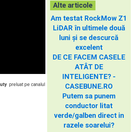
Alte articole
Am testat RockMow Z1
LiDAR în ultimele două
luni și se descurcă
excelent
DE CE FACEM CASELE
ATÂT DE
INTELIGENTE? -
Duty
preluat pe canalul
CASEBUNE.RO
Putem sa punem
conductor litat
verde/galben direct in
razele soarelui?