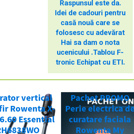
Raspunsul este da.
Idei de cadouri pentru
casă nouă care se
folosesc cu adevărat
Hai sa dam o nota
ucenicului .Tablou F-
tronic Echipat cu ETI.