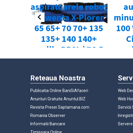
Reteaua Noastra
Serv
Publicatia Online BaniSiAfaceri
Web Des
Anunturi Gratuite Anuntul.BIZ
Web Hos
Revista Presei Saptamana.com
Servicii
Romania Observer
Inregist
Informatii Bancare
Servere
Timisoara Online