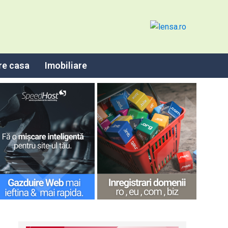
re casa
Imobiliare