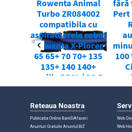
Reteaua Noastra
Serv
Publicatia Online BaniSiAfaceri
Web Des
Anunturi Gratuite Anuntul.BIZ
Web Hos