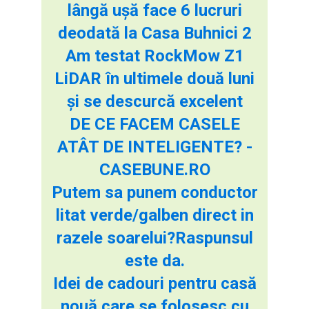
lângă ușă face 6 lucruri
deodată la Casa Buhnici 2
Am testat RockMow Z1
LiDAR în ultimele două luni
și se descurcă excelent
DE CE FACEM CASELE
ATÂT DE INTELIGENTE? -
CASEBUNE.RO
Putem sa punem conductor
litat verde/galben direct in
razele soarelui?Raspunsul
este da.
Idei de cadouri pentru casă
nouă care se folosesc cu