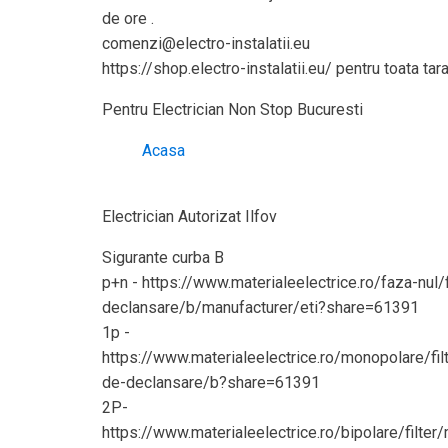
de ore .
comenzi@electro-instalatii.eu
https://shop.electro-instalatii.eu/ pentru toata tara
Pentru Electrician Non Stop Bucuresti
Acasa
Electrician Autorizat Ilfov
Sigurante curba B
p+n - https://www.materialeelectrice.ro/faza-nul/
declansare/b/manufacturer/eti?share=61391
1p -
https://www.materialeelectrice.ro/monopolare/fil
de-declansare/b?share=61391
2P-
https://www.materialeelectrice.ro/bipolare/filter