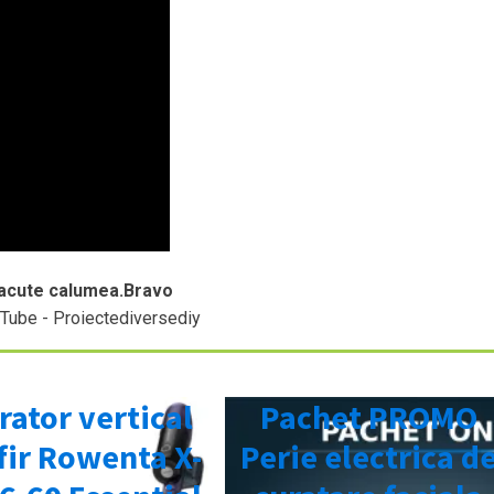
e facute calumea.Bravo
uTube - Proiectediversediy