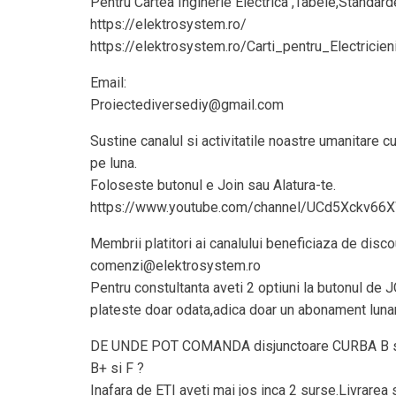
Pentru Cartea Inginerie Electrica ,Tabele,Standar
https://elektrosystem.ro/
https://elektrosystem.ro/Carti_pentru_Electricien
Email:
Proiectediversediy@gmail.com
Sustine canalul si activitatile noastre umanitare 
pe luna.
Foloseste butonul e Join sau Alatura-te.
https://www.youtube.com/channel/UCd5Xckv66
Membrii platitori ai canalului beneficiaza de discou
comenzi@elektrosystem.ro
Pentru constultanta aveti 2 optiuni la butonul de 
plateste doar odata,adica doar un abonament lunar
DE UNDE POT COMANDA disjunctoare CURBA B s
B+ si F ?
Inafara de ETI aveti mai jos inca 2 surse.Livrarea