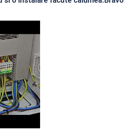
ou si o instalare facute calumea.Bravo