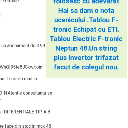
folosesc cu adevărat
de,Formule
Hai sa dam o nota
i
ucenicului .Tablou F-
tronic Echipat cu ETI.
Tablou Electric F-tronic
cu un abonament de 3.99 ron
Neptun 48.Un string
plus invertor trifazat
facut de colegul nou.
XWhQI95te8JGkw/join
nt.Trimiteti mail la
JOIN.Atentie consultanta se
.
i DIFERENTIALE TIP A B
 se face din stoc in max 48