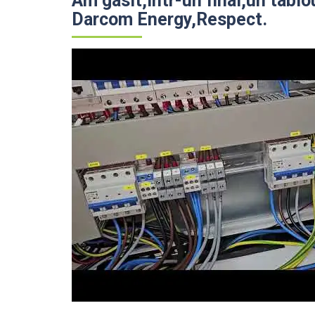
Am gasit,intr-un final,un tabl
Darcom Energy,Respect.