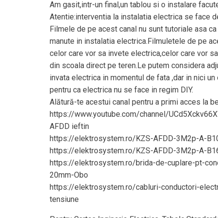
Am gasit,intr-un final,un tablou si o instalare fac
Atentie:interventia la instalatia electrica se face d
Filmele de pe acest canal nu sunt tutoriale asa ca
manute in instalatia electrica.Filmuletele de pe a
celor care vor sa invete electrica,celor care vor s
din scoala direct pe teren.Le putem considera adj
invata electrica in momentul de fata ,dar in nici un
pentru ca electrica nu se face in regim DIY.
Alătură-te acestui canal pentru a primi acces la be
https://www.youtube.com/channel/UCd5Xckv66
AFDD ieftin
https://elektrosystem.ro/KZS-AFDD-3M2p-A-B10
https://elektrosystem.ro/KZS-AFDD-3M2p-A-B16
https://elektrosystem.ro/brida-de-cuplare-pt-con
20mm-Obo
https://elektrosystem.ro/cabluri-conductori-electr
tensiune