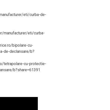
r/manufacturer/eti/curba-de-
ter/manufacturer/eti/curba-
rice.ro/bipolare-cu-
rba-de-declansare/b?
ro/tetrapolare-cu-protectie-
eclansare/b?share=61391