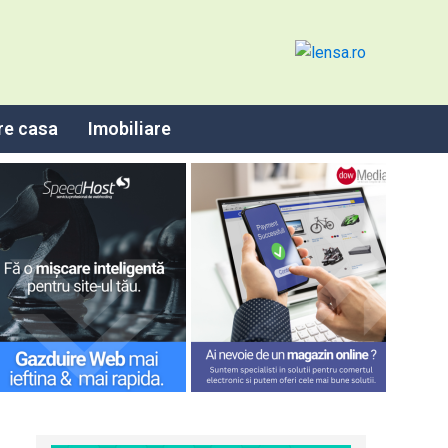
re casa
Imobiliare