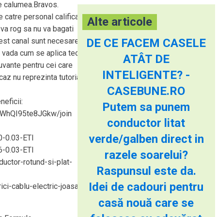
ute calumea.Bravos.
e catre personal calificat.
Alte articole
 va rog sa nu va bagati
cest canal sunt necesare
DE CE FACEM CASELE
a vada cum se aplica teoria
ATÂT DE
uvante pentru cei care
INTELIGENTE? -
 caz nu reprezinta tutoriale
CASEBUNE.RO
neficii:
Putem sa punem
XWhQI95te8JGkw/join
conductor litat
verde/galben direct in
-0.03-ETI
-0.03-ETI
razele soarelui?
ductor-rotund-si-plat-
Raspunsul este da.
Idei de cadouri pentru
ici-cablu-electric-joasa-
casă nouă care se