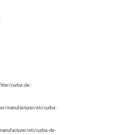
.
filter/curba-de-
ter/manufacturer/eti/curba-
/manufacturer/eti/curba-de-