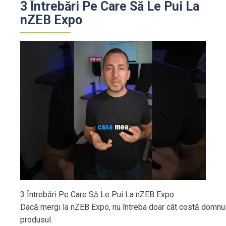
3 Întrebări Pe Care Să Le Pui La
nZEB Expo
3 Întrebări Pe Care Să Le Pui La nZEB Expo
Dacă mergi la nZEB Expo, nu întreba doar cât costă domnu
produsul.