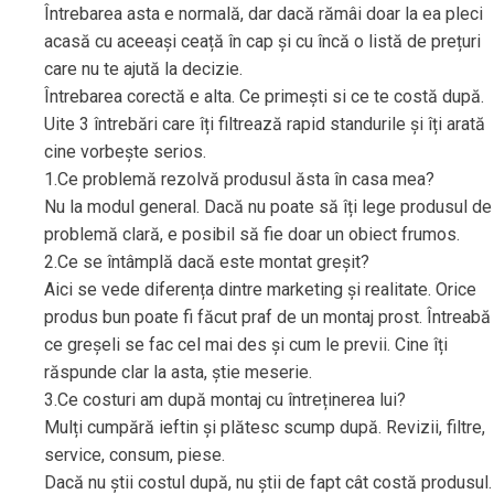
Întrebarea asta e normală, dar dacă rămâi doar la ea pleci
acasă cu aceeași ceață în cap și cu încă o listă de prețuri
care nu te ajută la decizie.
Întrebarea corectă e alta. Ce primești si ce te costă după.
Uite 3 întrebări care îți filtrează rapid standurile și îți arată
cine vorbește serios.
1.Ce problemă rezolvă produsul ăsta în casa mea?
Nu la modul general. Dacă nu poate să îți lege produsul de
problemă clară, e posibil să fie doar un obiect frumos.
2.Ce se întâmplă dacă este montat greșit?
Aici se vede diferența dintre marketing și realitate. Orice
produs bun poate fi făcut praf de un montaj prost. Întreabă
ce greșeli se fac cel mai des și cum le previi. Cine îți
răspunde clar la asta, știe meserie.
3.Ce costuri am după montaj cu întreținerea lui?
Mulți cumpără ieftin și plătesc scump după. Revizii, filtre,
service, consum, piese.
Dacă nu știi costul după, nu știi de fapt cât costă produsul.