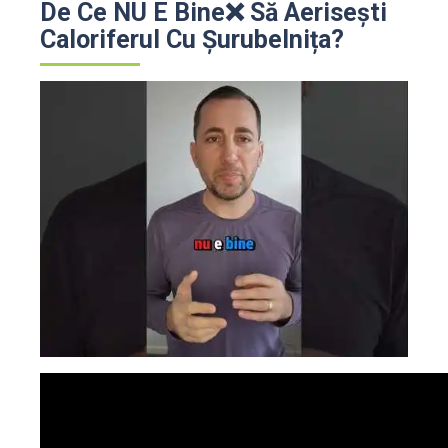
De Ce NU E Bine❌ Să Aerisești
Caloriferul Cu Șurubelnița?