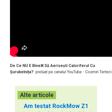
De Ce NU E Bine❌ Să Aerisești Caloriferul Cu
Șurubelnița?
preluat pe canalul YouTube - Cosmin Terteci
Alte articole
Am testat RockMow Z1